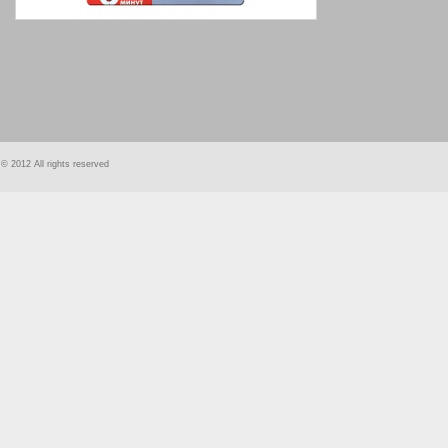
smart
foreash
© 2012 All rights reserved