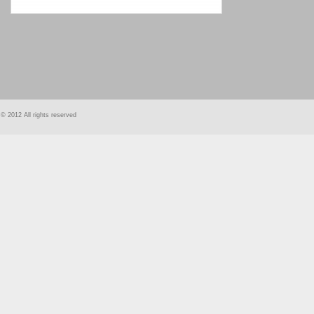
smart
foreash
© 2012 All rights reserved