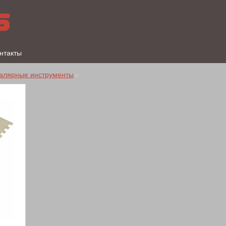
нтакты
алярные инструменты
>