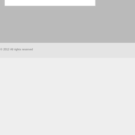
smart
foreash
© 2012 All rights reserved