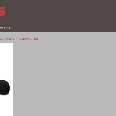
нтакты
алярные инструменты
>