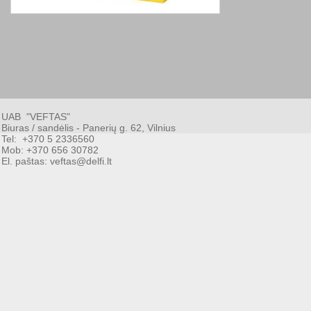
smart
foreash
UAB "VEFTAS"
Biuras / sandėlis - Panerių g. 62, Vilnius
Tel: +370 5 2336560
Mob: +370 656 30782
El. paštas: veftas@delfi.lt