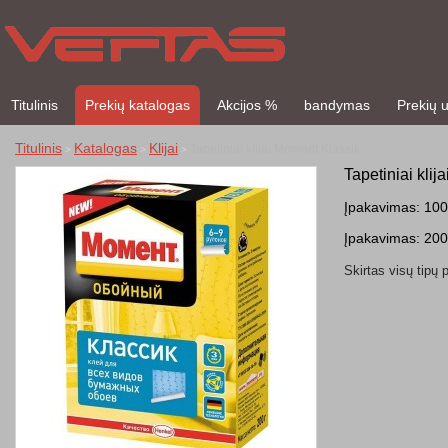
Titulinis
Prekių katalogas
Akcijos %
bandymas
Prekių 
Titulinis
Katalogas
Klijai
Tapetiniai klijai Moment Klassik
>
>
>
Tapetiniai kli
Įpakavimas: 100
Įpakavimas: 200
Skirtas visų tipų 